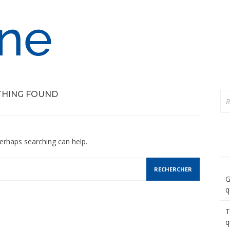
Ortho-Online
HING FOUND
Re
Perhaps searching can help.
G
q
T
q