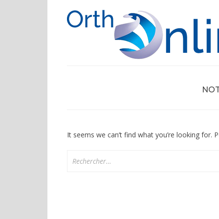
Skip
to
content
NOT
It seems we can’t find what you’re looking for. 
Rechercher :