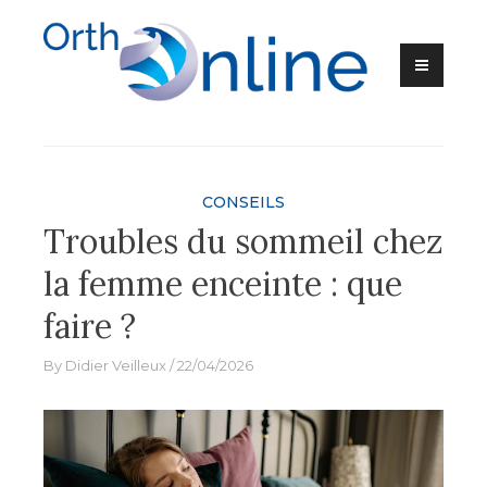
Skip
to
content
Ortho-Online
CONSEILS
Troubles du sommeil chez
la femme enceinte : que
faire ?
By
Didier Veilleux
22/04/2026