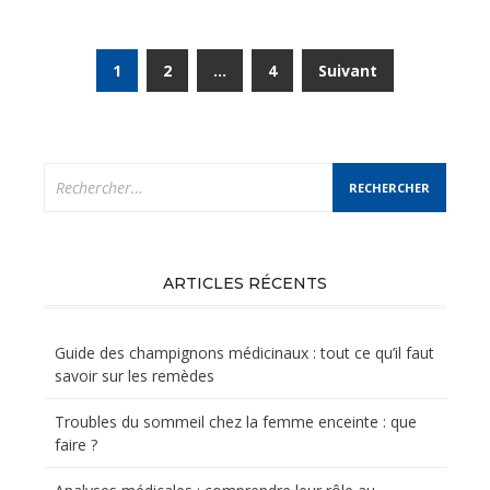
Pagination
1
2
…
4
Suivant
des
publications
Rechercher :
ARTICLES RÉCENTS
Guide des champignons médicinaux : tout ce qu’il faut
savoir sur les remèdes
Troubles du sommeil chez la femme enceinte : que
faire ?