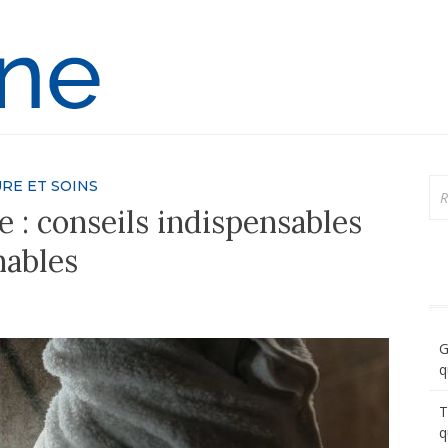
Ortho-Online
Re
RE ET SOINS
e : conseils indispensables
nables
G
q
T
q