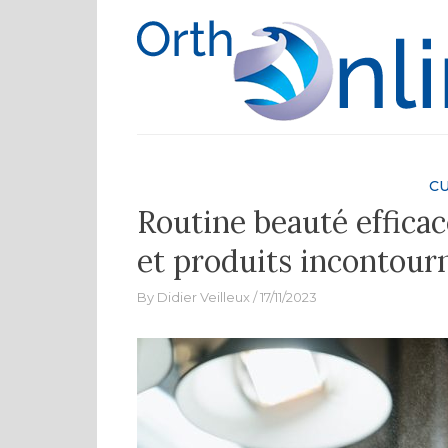
Skip
to
content
CU
Routine beauté efficac
et produits incontour
By
Didier Veilleux
17/11/2023