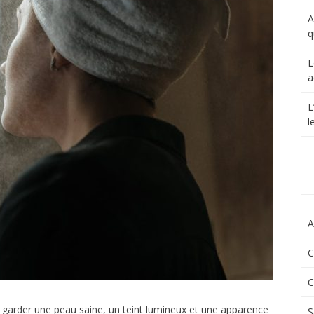
A
q
L
a
L
l
A
C
C
r garder une peau saine, un teint lumineux et une apparence
S