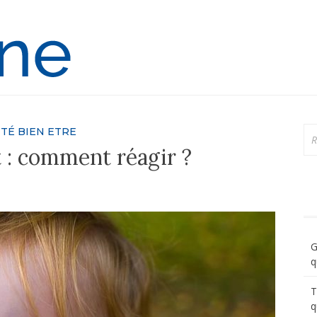
Ortho-Online
Re
TÉ BIEN ETRE
t : comment réagir ?
G
q
T
q