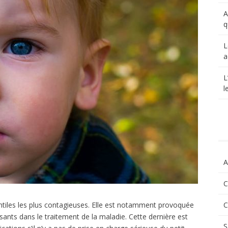
A
q
L
a
L
l
A
C
antiles les plus contagieuses. Elle est notamment provoquée
C
ssants dans le traitement de la maladie. Cette dernière est
S