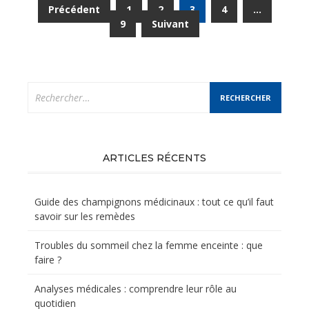
Pagination
Précédent
1
2
3
4
…
des
9
Suivant
publications
Rechercher :
ARTICLES RÉCENTS
Guide des champignons médicinaux : tout ce qu’il faut
savoir sur les remèdes
Troubles du sommeil chez la femme enceinte : que
faire ?
Analyses médicales : comprendre leur rôle au
quotidien