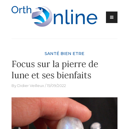
Skip
to
content
Ortho-Online
SANTÉ BIEN ETRE
Focus sur la pierre de
lune et ses bienfaits
By
Didier Veilleux
15/09/2022