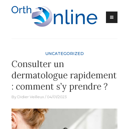
Skip
to
content
Ortho-Online
UNCATEGORIZED
Consulter un
dermatologue rapidement
: comment s’y prendre ?
By
Didier Veilleux
04/01/2023