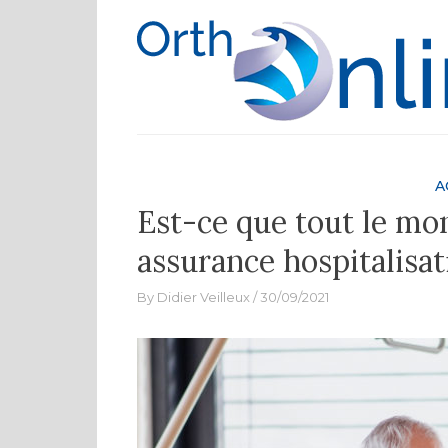
Skip
to
content
A
Est-ce que tout le mo
assurance hospitalisat
By
Didier Veilleux
30/09/2021