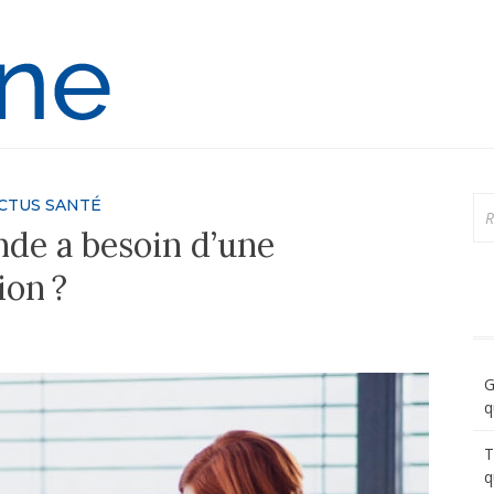
Ortho-Online
Re
CTUS SANTÉ
nde a besoin d’une
ion ?
G
q
T
q