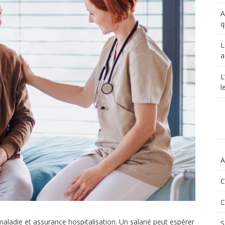
A
q
L
a
L
l
A
C
C
aladie et assurance hospitalisation. Un salarié peut espérer
S